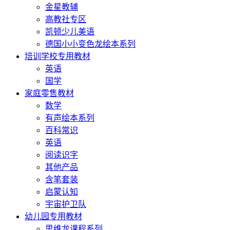
金星教辅
高教社专区
凯顿少儿美语
德国小小变色龙绘本系列
培训学校专用教材
英语
国学
家庭零售教材
数学
有声绘本系列
百科常识
英语
阅读识字
其他产品
含笔套装
启蒙认知
宇宙护卫队
幼儿园专用教材
思维龙课程系列