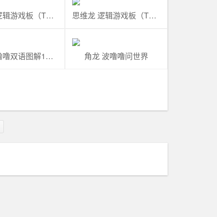
思维龙 逻辑游戏板（T4）
思维龙 逻辑游戏板（T6）
角龙 波噜噜双语图解1000词
角龙 波噜噜问世界