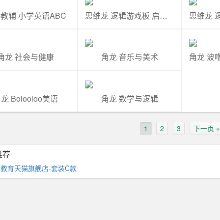
教辅 小学英语ABC
思维龙 逻辑游戏板 启蒙篇（D4）
角龙 社会与健康
角龙 音乐与美术
龙 Bolooloo美语
角龙 数学与逻辑
1
2
3
下一页 »
推荐