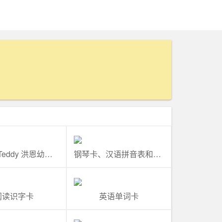
《Hello Teddy 洪恩幼儿英语》（泰英中三语版）
钢琴卡、汉语拼音表和乘法表卡
阅读识字卡
英语单词卡