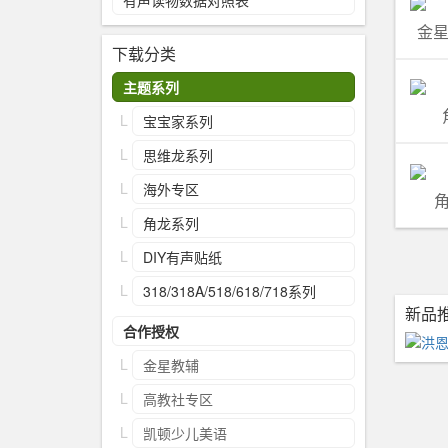
有声读物数据对照表
金星
下载分类
主题系列
宝宝家系列
思维龙系列
海外专区
角
角龙系列
DIY有声贴纸
318/318A/518/618/718系列
新品
合作授权
金星教辅
高教社专区
凯顿少儿美语