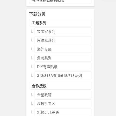
有声读物数据对照表
下载分类
主题系列
宝宝家系列
思维龙系列
海外专区
角龙系列
DIY有声贴纸
318/318A/518/618/718系列
合作授权
金星教辅
高教社专区
凯顿少儿美语