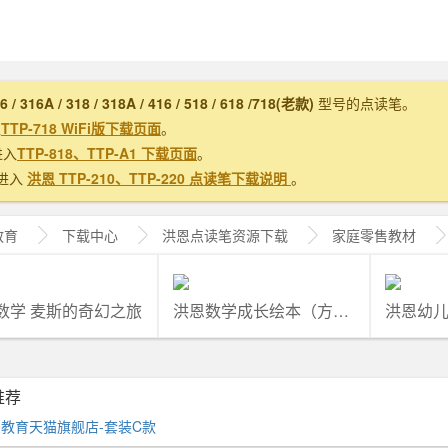
16 / 316A / 318 / 318A / 416 / 518 / 618 /718(老款)
型号的点读笔。
入
TTP-718 WiFi版下载页面
。
进入
TTP-818、TTP-A1 下载页面
。
进入
洪恩 TTP-210、TTP-220 点读笔下载说明
。
教育
下载中心
洪恩
点读笔资源下载
家庭零售教材
数学 麦斯的奇幻之旅
洪恩数学成长绘本（方盒及手提盒）
推荐