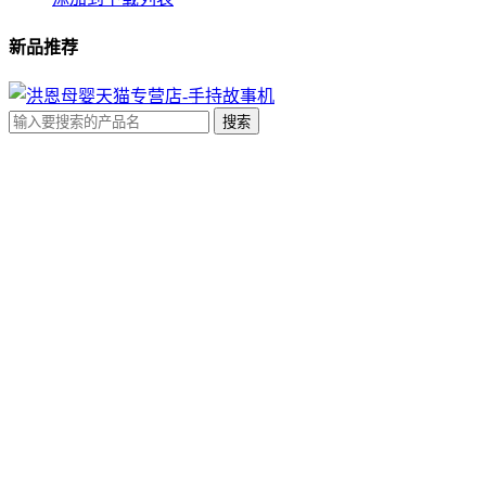
新品推荐
下载帮助
下载说明
点读笔说明书下载
点读笔词典及计算器
有声读物数据对照表
下载分类
主题系列
宝宝家系列
思维龙系列
海外专区