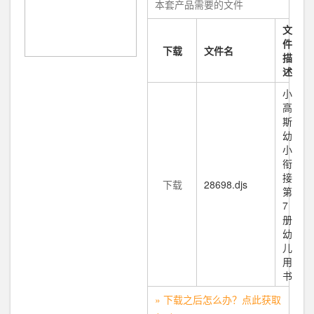
本套产品需要的文件
文
件
下载
文件名
描
述
小
高
斯
幼
小
衔
接
下载
28698.djs
第
7
册
幼
儿
用
书
» 下载之后怎么办？点此获取