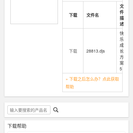
文
件
下载
文件名
描
述
快
乐
成
下载
28813.djs
长
方
案
5
» 下载之后怎么办？点此获取
帮助
下载帮助