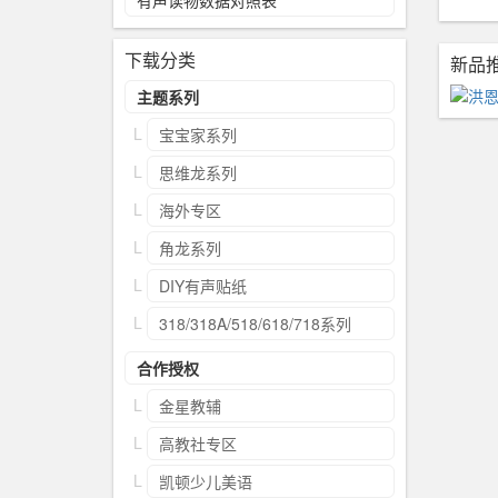
有声读物数据对照表
下载分类
新品
主题系列
宝宝家系列
思维龙系列
海外专区
角龙系列
DIY有声贴纸
318/318A/518/618/718系列
合作授权
金星教辅
高教社专区
凯顿少儿美语