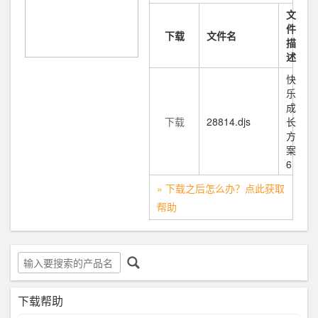
文
件
下载
文件名
描
述
快
乐
成
下载
28814.djs
长
方
案
6
» 下载之后怎么办？点此获取
帮助
下载帮助