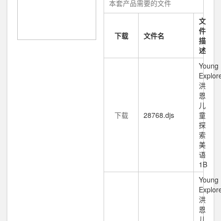
本套产品需要的文件
文
件
下载
文件名
描
述
Young
Explor
洪
恩
儿
下载
28768.djs
童
探
索
美
语
1B
Young
Explor
洪
恩
儿