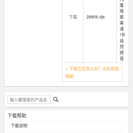
童
探
下载
28806.djs
索
美
语
1B
自
然
拼
音
» 下载之后怎么办？点此获取
帮助
下载帮助
下载说明