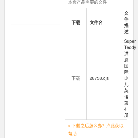
本套产品需要的文件
文
件
下载
文件名
描
述
Super
Teddy
洪
恩
国
际
下载
28758.djs
少
儿
英
语
第
4
册
» 下载之后怎么办？点此获取
帮助