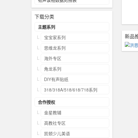
有声读物数据对照表
下载分类
主题系列
新品
宝宝家系列
思维龙系列
海外专区
角龙系列
DIY有声贴纸
318/318A/518/618/718系列
合作授权
金星教辅
高教社专区
凯顿少儿美语