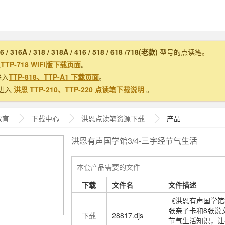
16 / 316A / 318 / 318A / 416 / 518 / 618 /718(老款)
型号的点读笔。
入
TTP-718 WiFi版下载页面
。
进入
TTP-818、TTP-A1 下载页面
。
进入
洪恩 TTP-210、TTP-220 点读笔下载说明
。
教育
下载中心
洪恩
点读笔资源下载
产品
洪恩有声国学馆3/4-三字经节气生活
本套产品需要的文件
下载
文件名
文件描述
《洪恩有声国学馆
张亲子卡和8张说
下载
28817.djs
节气生活知识，让