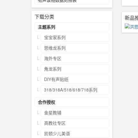
有声读物数据对照表
下载分类
新品
主题系列
宝宝家系列
思维龙系列
海外专区
角龙系列
DIY有声贴纸
318/318A/518/618/718系列
合作授权
金星教辅
高教社专区
凯顿少儿美语