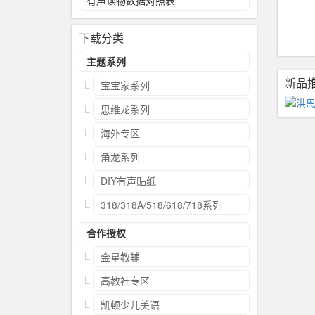
有声读物数据对照表
下载分类
主题系列
新品
宝宝家系列
思维龙系列
海外专区
角龙系列
DIY有声贴纸
318/318A/518/618/718系列
合作授权
金星教辅
高教社专区
凯顿少儿美语