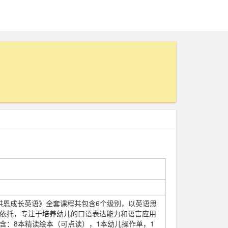
d Me洪恩成长英语》全套课程共包含6个级别，以英语思
依托，专注于培养幼儿的口语表达能力和语言应用
含：8本精读绘本（可点读），1本幼儿操作单，1