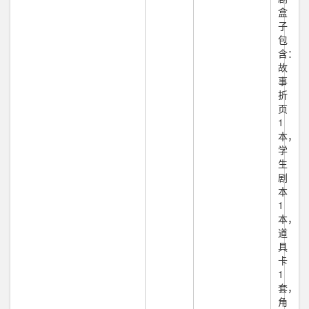
盒
子
包
含：
故
事
折
页
1
本，
学
生
剧
本
1
本，
道
具
卡
1
套，
角