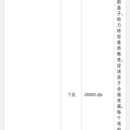
剧
盒
子，
助
力
转
型
素
质
教
育，
促
进
孩
子
全
下载
28882.djs
面
发
展。
每
个
戏
剧