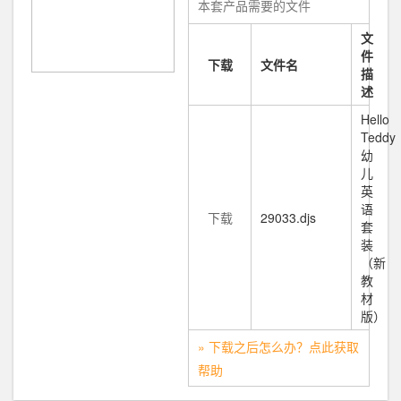
本套产品需要的文件
文
件
下载
文件名
描
述
Hello
Teddy
幼
儿
英
语
下载
29033.djs
套
装
（新
教
材
版）
» 下载之后怎么办？点此获取
帮助