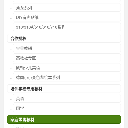
角龙系列
DIY有声贴纸
318/318A/518/618/718系列
合作授权
金星教辅
高教社专区
凯顿少儿美语
德国小小变色龙绘本系列
培训学校专用教材
英语
国学
家庭零售教材