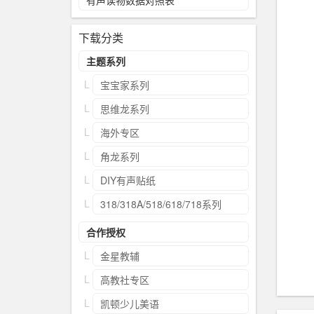
有声读物数据对照表
下载分类
主题系列
宝宝家系列
思维龙系列
海外专区
角龙系列
DIY有声贴纸
318/318A/518/618/718系列
合作授权
金星教辅
高教社专区
凯顿少儿美语