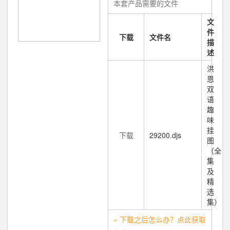
本套产品需要的文件
文
件
下载
文件名
描
述
洪
恩
双
语
趣
味
挂
下载
29200.djs
图
（全
集
及
精
选
集）
» 下载之后怎么办？点此获取