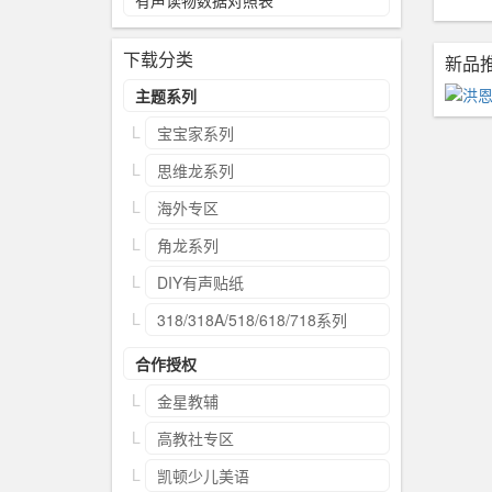
有声读物数据对照表
下载分类
新品
主题系列
宝宝家系列
思维龙系列
海外专区
角龙系列
DIY有声贴纸
318/318A/518/618/718系列
合作授权
金星教辅
高教社专区
凯顿少儿美语