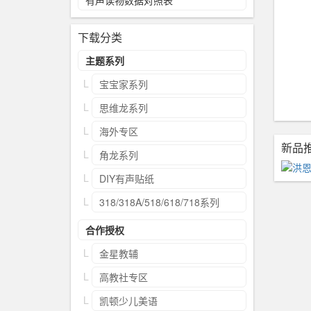
有声读物数据对照表
下载分类
主题系列
宝宝家系列
思维龙系列
海外专区
新品
角龙系列
DIY有声贴纸
318/318A/518/618/718系列
合作授权
金星教辅
高教社专区
凯顿少儿美语