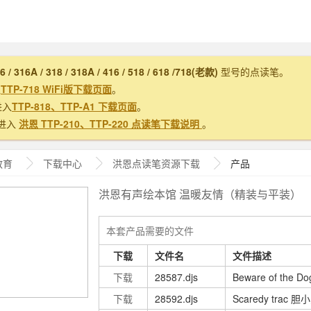
16 / 316A / 318 / 318A / 416 / 518 / 618 /718(老款)
型号的点读笔。
入
TTP-718 WiFi版下载页面
。
进入
TTP-818、TTP-A1 下载页面
。
进入
洪恩 TTP-210、TTP-220 点读笔下载说明
。
教育
下载中心
洪恩
点读笔资源下载
产品
洪恩有声绘本馆 温暖友情（精装与平装）
本套产品需要的文件
下载
文件名
文件描述
下载
28587.djs
Beware of the 
下载
28592.djs
Scaredy trac 