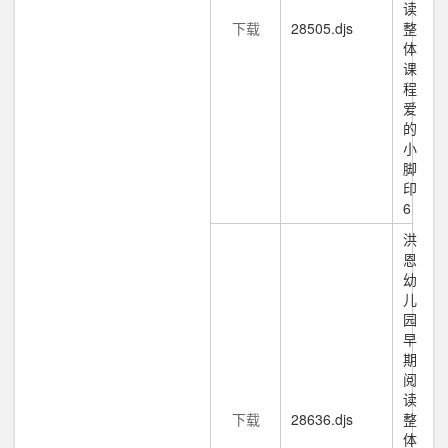
读
下载
28505.djs
整
体
课
程
爱
的
小
脚
印
6
洪
恩
幼
儿
园
早
期
阅
读
下载
28636.djs
整
体