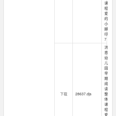
课
程
爱
的
小
脚
印
7
洪
恩
幼
儿
园
早
期
阅
读
下载
28637.djs
整
体
课
程
爱