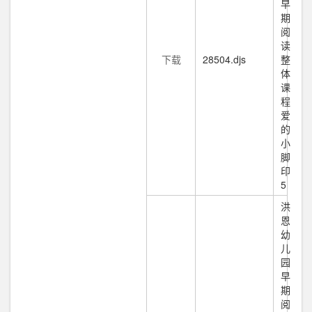
早
期
阅
读
下载
28504.djs
整
体
课
程
爱
的
小
脚
印
5
洪
恩
幼
儿
园
早
期
阅