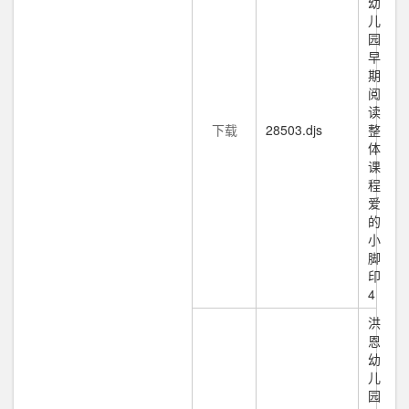
幼
儿
园
早
期
阅
读
下载
28503.djs
整
体
课
程
爱
的
小
脚
印
4
洪
恩
幼
儿
园