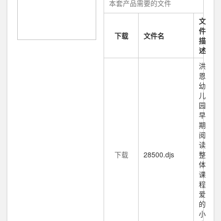
本套产品需要的文件
文
件
下载
文件名
描
述
洪
恩
幼
儿
园
早
期
阅
读
下载
28500.djs
整
体
课
程
爱
的
小