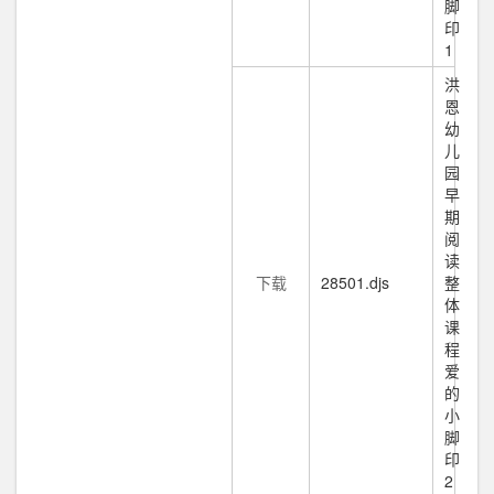
脚
印
1
洪
恩
幼
儿
园
早
期
阅
读
下载
28501.djs
整
体
课
程
爱
的
小
脚
印
2