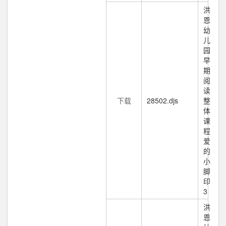
洪
恩
幼
儿
园
早
期
阅
读
下载
28502.djs
整
体
课
程
爱
的
小
脚
印
3
洪
恩