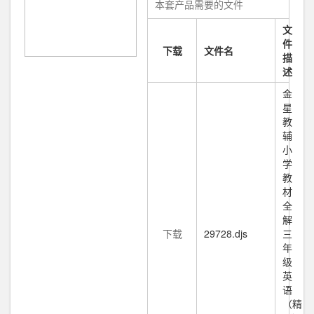
本套产品需要的文件
文
件
下载
文件名
描
述
金
星
教
辅
小
学
教
材
全
解
下载
29728.djs
三
年
级
英
语
（精